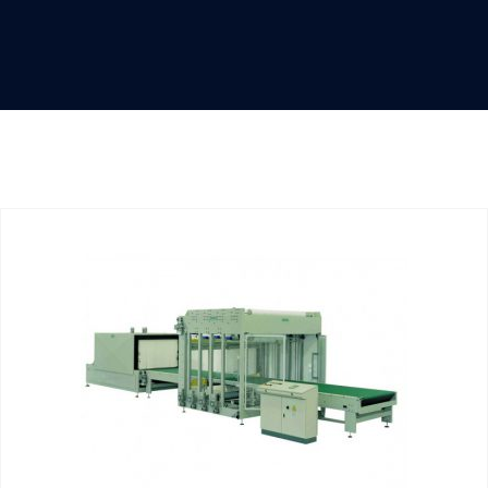
ORMEND Ahşap İşleme
Makinaları