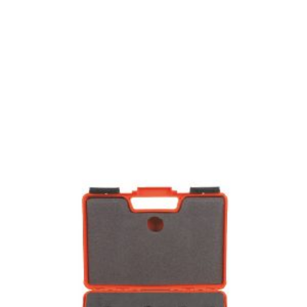
ORMEND Ahşap İşleme
Makinaları