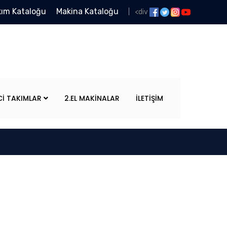
kım Kataloğu
Makina Kataloğu
<div
CI TAKIMLAR
2.EL MAKINALAR
İLETIŞIM