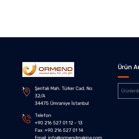
Ürün 
Ara:
Şerifali Mah. Türker Cad. No:
32/A
34475 Ümraniye İstanbul
Telefon
+90 216 527 01 12 - 13
Fax :+90 216 527 01 14
Email: info@ormendmakina.com