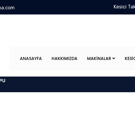
Kesici Ta
na.com
ANASAYFA
HAKKIMIZDA
MAKINALAR
KESI
OPU