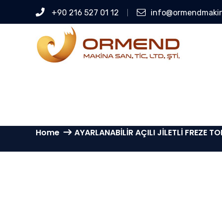
+90 216 527 01 12
info@ormendmaki
Home
AYARLANABİLİR AÇILI JİLETLİ FREZE T