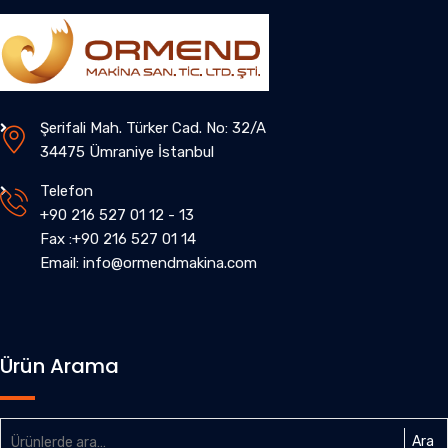
Şerifali Mah. Türker Cad. No: 32/A
34475 Ümraniye İstanbul
Telefon
+90 216 527 01 12 - 13
Fax :+90 216 527 01 14
Email: info@ormendmakina.com
Ürün Arama
Ara:
Ara